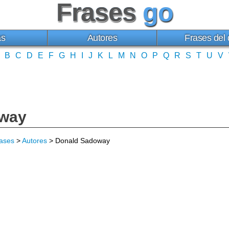
Frases
go
as
Autores
Frases del 
B
C
D
E
F
G
H
I
J
K
L
M
N
O
P
Q
R
S
T
U
V
oway
ases
>
Autores
> Donald Sadoway