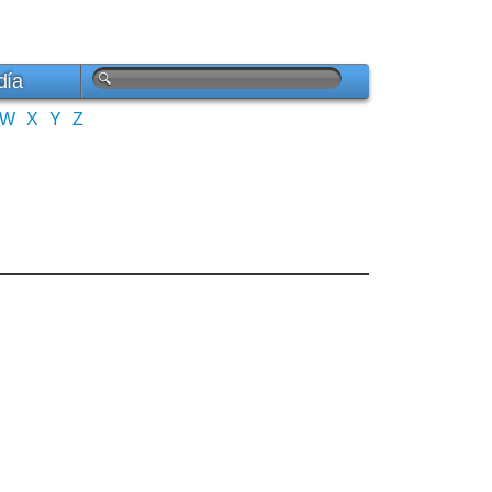
día
W
X
Y
Z