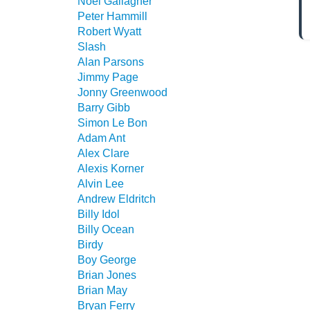
Noel Gallagher
Peter Hammill
Robert Wyatt
Slash
Alan Parsons
Jimmy Page
Jonny Greenwood
Barry Gibb
Simon Le Bon
Adam Ant
Alex Clare
Alexis Korner
Alvin Lee
Andrew Eldritch
Billy Idol
Billy Ocean
Birdy
Boy George
Brian Jones
Brian May
Bryan Ferry