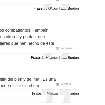
Frase de
Olvido
| Eric Burdon
 los combatientes. También
escritores y poetas, que
ujeres que han hecho de este
Ver frase
Frase de
Mujeres
| Eric Burdon
lla del bien y del mal. Es una
Ver frase
de existir sin el otro.
Frase de
Maldad
| Eric Burdon