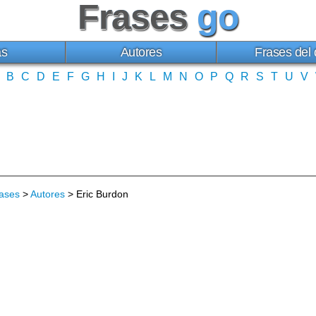
Frases
go
as
Autores
Frases del 
B
C
D
E
F
G
H
I
J
K
L
M
N
O
P
Q
R
S
T
U
V
ases
>
Autores
> Eric Burdon