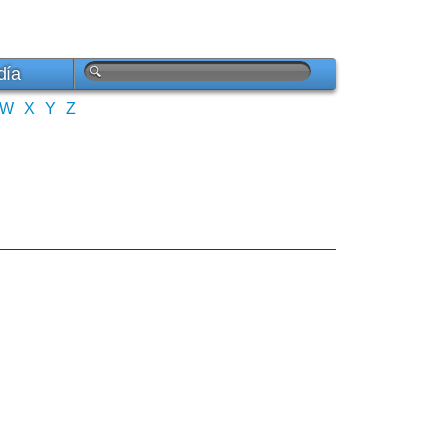
día
W
X
Y
Z