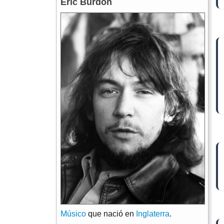
Eric Burdon
Músico
que nació en
Inglaterra
.