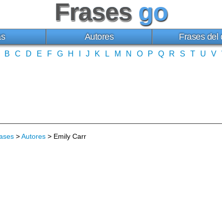
Frases
go
as
Autores
Frases del 
B
C
D
E
F
G
H
I
J
K
L
M
N
O
P
Q
R
S
T
U
V
ases
>
Autores
> Emily Carr