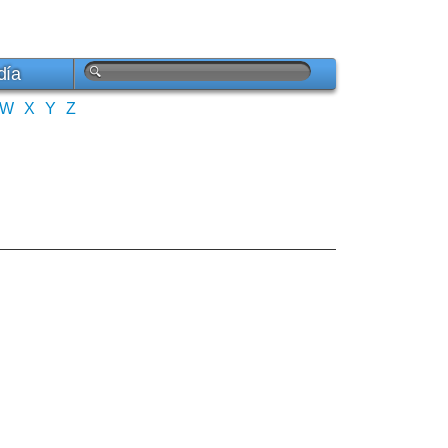
día
W
X
Y
Z