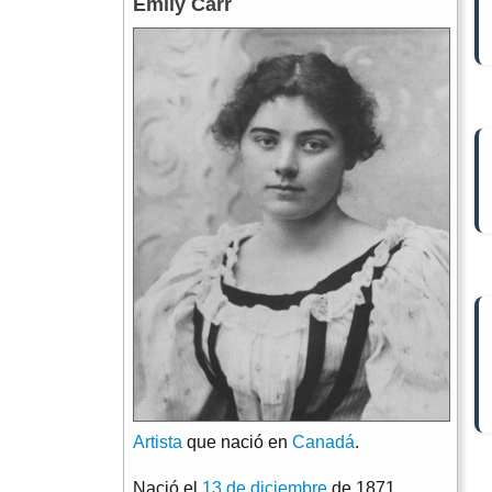
Emily Carr
Artista
que nació en
Canadá
.
Nació el
13 de diciembre
de 1871.