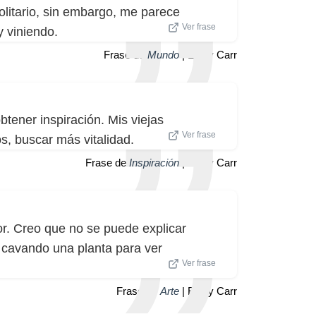
olitario, sin embargo, me parece
Ver frase
y viniendo.
Frase de
Mundo
| Emily Carr
obtener inspiración. Mis viejas
Ver frase
, buscar más vitalidad.
Frase de
Inspiración
| Emily Carr
or. Creo que no se puede explicar
ue cavando una planta para ver
Ver frase
Frase de
Arte
| Emily Carr