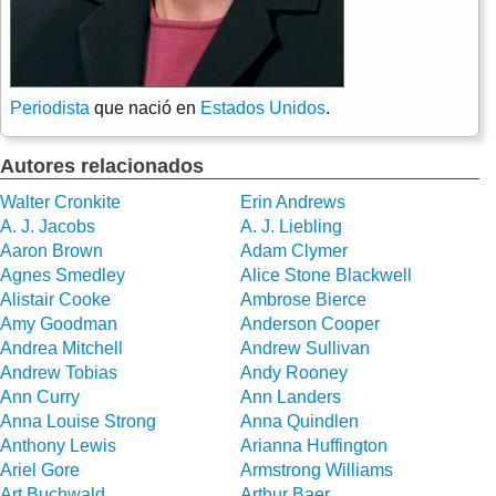
Periodista
que nació en
Estados Unidos
.
Autores relacionados
Walter Cronkite
Erin Andrews
A. J. Jacobs
A. J. Liebling
Aaron Brown
Adam Clymer
Agnes Smedley
Alice Stone Blackwell
Alistair Cooke
Ambrose Bierce
Amy Goodman
Anderson Cooper
Andrea Mitchell
Andrew Sullivan
Andrew Tobias
Andy Rooney
Ann Curry
Ann Landers
Anna Louise Strong
Anna Quindlen
Anthony Lewis
Arianna Huffington
Ariel Gore
Armstrong Williams
Art Buchwald
Arthur Baer