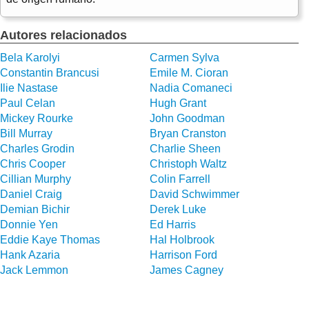
Autores relacionados
Bela Karolyi
Carmen Sylva
Constantin Brancusi
Emile M. Cioran
Ilie Nastase
Nadia Comaneci
Paul Celan
Hugh Grant
Mickey Rourke
John Goodman
Bill Murray
Bryan Cranston
Charles Grodin
Charlie Sheen
Chris Cooper
Christoph Waltz
Cillian Murphy
Colin Farrell
Daniel Craig
David Schwimmer
Demian Bichir
Derek Luke
Donnie Yen
Ed Harris
Eddie Kaye Thomas
Hal Holbrook
Hank Azaria
Harrison Ford
Jack Lemmon
James Cagney