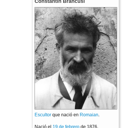
Constantin Brancusi
Escultor
que nació en
Romaian
.
Nació el
19 de febrero
de 1876.