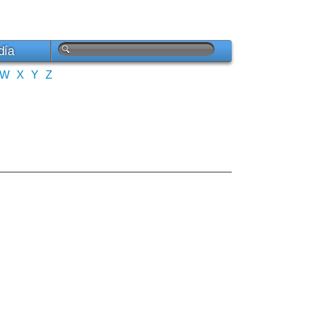
día
W
X
Y
Z