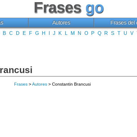
Frases
go
as
Autores
Frases del 
B
C
D
E
F
G
H
I
J
K
L
M
N
O
P
Q
R
S
T
U
V
rancusi
Frases
>
Autores
> Constantin Brancusi