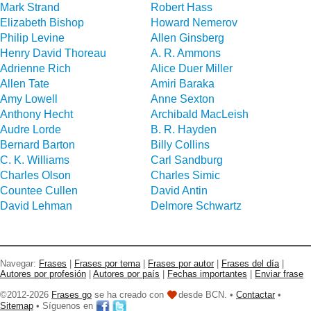
Mark Strand
Robert Hass
Elizabeth Bishop
Howard Nemerov
Philip Levine
Allen Ginsberg
Henry David Thoreau
A. R. Ammons
Adrienne Rich
Alice Duer Miller
Allen Tate
Amiri Baraka
Amy Lowell
Anne Sexton
Anthony Hecht
Archibald MacLeish
Audre Lorde
B. R. Hayden
Bernard Barton
Billy Collins
C. K. Williams
Carl Sandburg
Charles Olson
Charles Simic
Countee Cullen
David Antin
David Lehman
Delmore Schwartz
Navegar:
Frases
|
Frases por tema
|
Frases por autor
|
Frases del día
|
Autores por profesión
|
Autores por país
|
Fechas importantes
|
Enviar frase
©2012-2026
Frases go
se ha creado con
desde BCN. •
Contactar
•
Sitemap
• Síguenos en