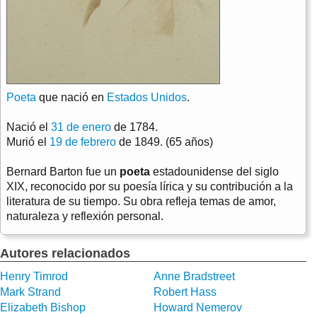
Poeta
que nació en
Estados Unidos
.
Nació el
31 de enero
de 1784.
Murió el
19 de febrero
de 1849. (65 años)
Bernard Barton fue un
poeta
estadounidense del siglo
XIX, reconocido por su poesía lírica y su contribución a la
literatura de su tiempo. Su obra refleja temas de amor,
naturaleza y reflexión personal.
Autores relacionados
Henry Timrod
Anne Bradstreet
Mark Strand
Robert Hass
Elizabeth Bishop
Howard Nemerov