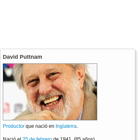
David Puttnam
Productor
que nació en
Inglaterra
.
Nació el
25 de febrero
de 1941. (85 años)