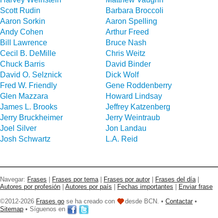
Scott Rudin
Barbara Broccoli
Aaron Sorkin
Aaron Spelling
Andy Cohen
Arthur Freed
Bill Lawrence
Bruce Nash
Cecil B. DeMille
Chris Weitz
Chuck Barris
David Binder
David O. Selznick
Dick Wolf
Fred W. Friendly
Gene Roddenberry
Glen Mazzara
Howard Lindsay
James L. Brooks
Jeffrey Katzenberg
Jerry Bruckheimer
Jerry Weintraub
Joel Silver
Jon Landau
Josh Schwartz
L.A. Reid
Navegar:
Frases
|
Frases por tema
|
Frases por autor
|
Frases del día
|
Autores por profesión
|
Autores por país
|
Fechas importantes
|
Enviar frase
©2012-2026
Frases go
se ha creado con
desde BCN. •
Contactar
•
Sitemap
• Síguenos en