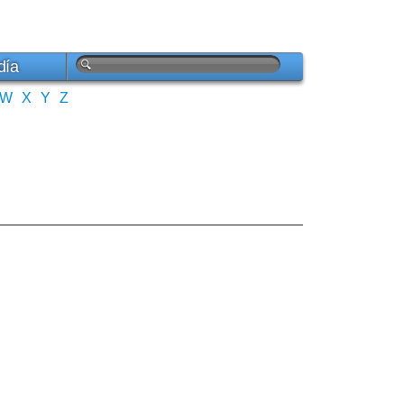
día
W
X
Y
Z