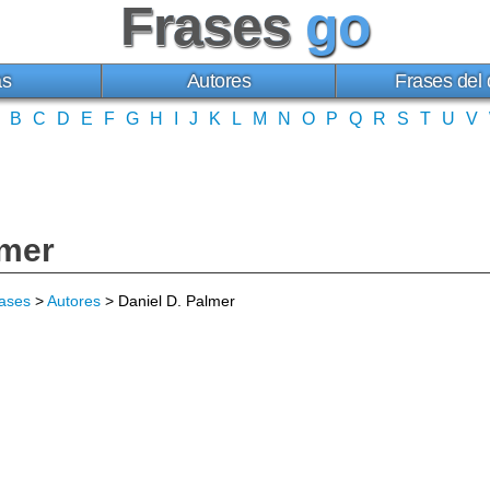
Frases
go
as
Autores
Frases del 
B
C
D
E
F
G
H
I
J
K
L
M
N
O
P
Q
R
S
T
U
V
lmer
ases
>
Autores
> Daniel D. Palmer