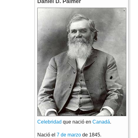
Daniel D. Palmer
Celebridad
que nació en
Canadá
.
Nació el
7 de marzo
de 1845.