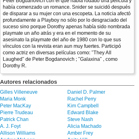
Peter Bogdanovich con el que había rodado una película y
había comenzado un romance. Snider se suicidó después
de disparar a su mujer con una escopeta. La noticia afectó
profundamente a Playboy no sólo por lo desgraciado del
suceso sino porque Dorothy apenas había sido nombrada
playmate un año atrás y era en el momento de su
asesinato la playmate del año de 1980 con lo que sus
vínculos con la revista eran aun muy fuertes. Participó
como actriz en diversas películas como: "They All
Laughed" de Peter Bogdanovich ; "Galaxina" , como
Dorothy R.
Autores relacionados
Gilles Villeneuve
Daniel D. Palmer
Maria Monk
Rachel Perry
Peter MacKay
Kim Campbell
Pierre Trudeau
Edward Blake
Patrick Chan
Steve Nash
A. J. Foyt
Alicia Machado
Allison Williams
Amber Frey