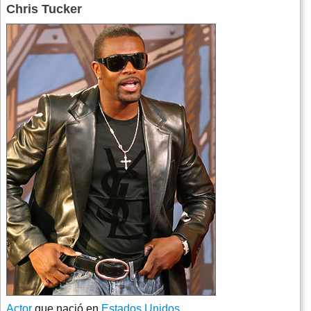
Chris Tucker
Actor
que nació en
Estados Unidos
.