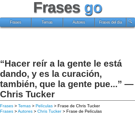
Frases
go
Frases
Temas
Autores
Frases del día
“Hacer reír a la gente le está
dando, y es la curación,
también, que la gente pue...” —
Chris Tucker
Frases
>
Temas
>
Películas
> Frase de Chris Tucker
Frases
>
Autores
>
Chris Tucker
> Frase de Películas