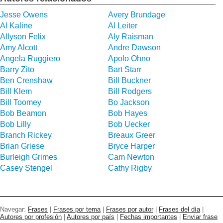
Jesse Owens
Avery Brundage
Al Kaline
Al Leiter
Allyson Felix
Aly Raisman
Amy Alcott
Andre Dawson
Angela Ruggiero
Apolo Ohno
Barry Zito
Bart Starr
Ben Crenshaw
Bill Buckner
Bill Klem
Bill Rodgers
Bill Toomey
Bo Jackson
Bob Beamon
Bob Hayes
Bob Lilly
Bob Uecker
Branch Rickey
Breaux Greer
Brian Griese
Bryce Harper
Burleigh Grimes
Cam Newton
Casey Stengel
Cathy Rigby
Navegar:
Frases
|
Frases por tema
|
Frases por autor
|
Frases del día
|
Autores por profesión
|
Autores por país
|
Fechas importantes
|
Enviar frase