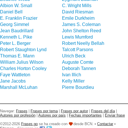
Albion W. Small
C. Wright Mills
Daniel Bell
David Riesman
E. Franklin Frazier
Emile Durkheim
Georg Simmel
James S. Coleman
Jean Baudrillard
John Shelton Reed
Kenneth L. Pike
Lewis Mumford
Peter L. Berger
Robert Neelly Bellah
Robert Staughton Lynd
Talcott Parsons
Thomas E. Mann
Ulrich Beck
William Julius Wilson
Auguste Comte
Charles Horton Cooley
Deborah Tannen
Faye Wattleton
Ivan Illich
Jane Jacobs
Kelly Miller
Marshall McLuhan
Pierre Bourdieu
Navegar:
Frases
|
Frases por tema
|
Frases por autor
|
Frases del día
|
Autores por profesión
|
Autores por país
|
Fechas importantes
|
Enviar frase
©2012-2026
Frases go
se ha creado con
desde BCN. •
Contactar
•