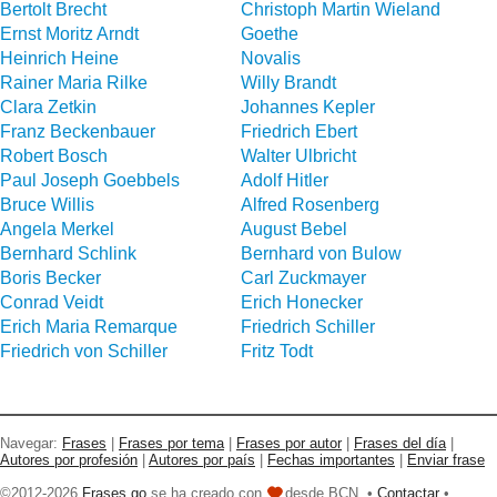
Bertolt Brecht
Christoph Martin Wieland
Ernst Moritz Arndt
Goethe
Heinrich Heine
Novalis
Rainer Maria Rilke
Willy Brandt
Clara Zetkin
Johannes Kepler
Franz Beckenbauer
Friedrich Ebert
Robert Bosch
Walter Ulbricht
Paul Joseph Goebbels
Adolf Hitler
Bruce Willis
Alfred Rosenberg
Angela Merkel
August Bebel
Bernhard Schlink
Bernhard von Bulow
Boris Becker
Carl Zuckmayer
Conrad Veidt
Erich Honecker
Erich Maria Remarque
Friedrich Schiller
Friedrich von Schiller
Fritz Todt
Navegar:
Frases
|
Frases por tema
|
Frases por autor
|
Frases del día
|
Autores por profesión
|
Autores por país
|
Fechas importantes
|
Enviar frase
©2012-2026
Frases go
se ha creado con
desde BCN. •
Contactar
•