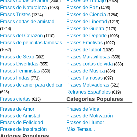
Frases cortas de amor
Frases de Trabajo
(2340)
(2048)
Frases de Naturaleza
Frases de Paz
(1953)
(1496)
Frases Tristes
Frases de Ciencia
(1324)
(1254)
Frases cortas de amistad
Frases de Libertad
(1219)
Frases de Guerra
(1248)
(1179)
Frases del Corazon
Frases de Deporte
(1110)
(1096)
Frases de peliculas famosas
Frases Emotivas
(1027)
Frases de futbol
(1052)
(1026)
Frases de Sexo
Frases Maravillosas
(992)
(858)
Frases Divertidas
Frases cortas de vida
(855)
(853)
Frases Feministas
Frases de Musica
(850)
(834)
Frases lindas
Frases Famosas
(771)
(697)
Frases de amor para dedicar
Frases Motivadoras
(621)
Refranes Españoles
(623)
(619)
Categorías Populares
Frases ciertas
(613)
Frases de Amor
Frases de Vida
Frases de Amistad
Frases de Motivación
Frases de Felicidad
Frases de Humor
Frases de Inspiración
Más Temas...
Autores Populares