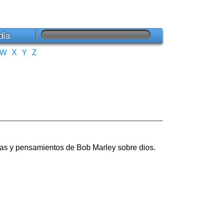
día
W
X
Y
Z
itas y pensamientos de Bob Marley sobre dios.