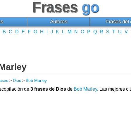
Frases
go
as
Autores
Frases del 
B
C
D
E
F
G
H
I
J
K
L
M
N
O
P
Q
R
S
T
U
V
Marley
ases
>
Dios
>
Bob Marley
copilación de
3 frases de Dios
de
Bob Marley
. Las mejores c