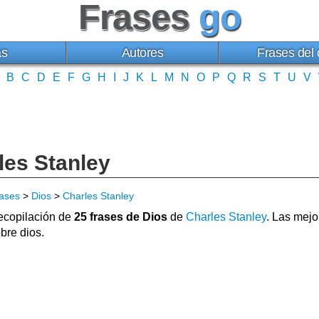
Frases
go
as
Autores
Frases del 
B
C
D
E
F
G
H
I
J
K
L
M
N
O
P
Q
R
S
T
U
V
les Stanley
ases
>
Dios
>
Charles Stanley
copilación de
25 frases de Dios
de
Charles Stanley
. Las mejo
bre dios.