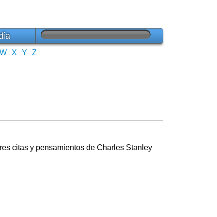
día
W
X
Y
Z
res citas y pensamientos de Charles Stanley