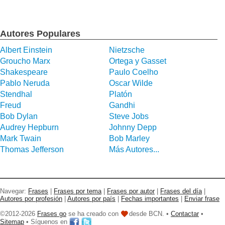
Autores Populares
Albert Einstein
Nietzsche
Groucho Marx
Ortega y Gasset
Shakespeare
Paulo Coelho
Pablo Neruda
Oscar Wilde
Stendhal
Platón
Freud
Gandhi
Bob Dylan
Steve Jobs
Audrey Hepburn
Johnny Depp
Mark Twain
Bob Marley
Thomas Jefferson
Más Autores...
Navegar:
Frases
|
Frases por tema
|
Frases por autor
|
Frases del día
|
Autores por profesión
|
Autores por país
|
Fechas importantes
|
Enviar frase
©2012-2026
Frases go
se ha creado con
desde BCN. •
Contactar
•
Sitemap
• Síguenos en