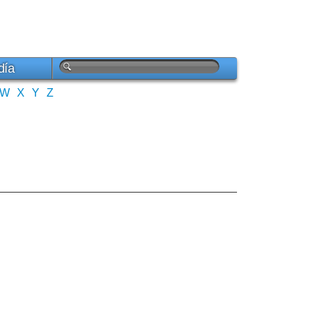
día
W
X
Y
Z