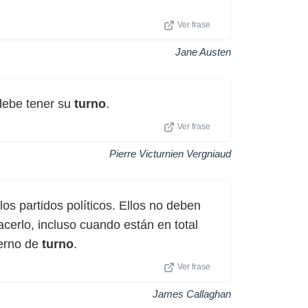
Ver frase
Jane Austen
debe tener su
turno
.
Ver frase
Pierre Victurnien Vergniaud
os partidos políticos. Ellos no deben
hacerlo, incluso cuando están en total
ierno de
turno
.
Ver frase
James Callaghan