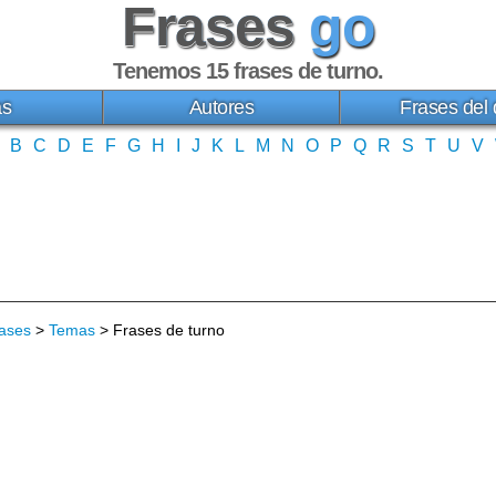
Frases
go
Tenemos 15
frases de turno
.
as
Autores
Frases del 
B
C
D
E
F
G
H
I
J
K
L
M
N
O
P
Q
R
S
T
U
V
ases
>
Temas
> Frases de turno