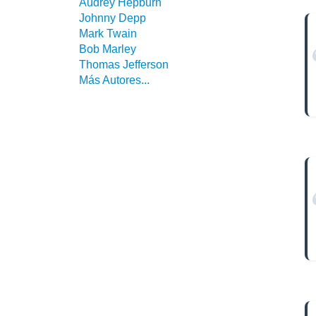
Audrey Hepburn
Johnny Depp
Mark Twain
Bob Marley
Thomas Jefferson
Más Autores...