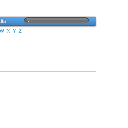
día
W
X
Y
Z