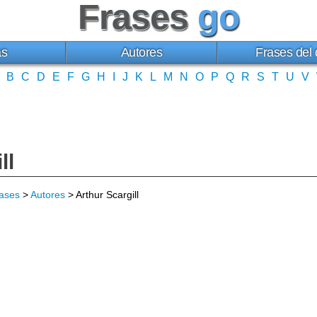
Frases
go
as
Autores
Frases del 
B
C
D
E
F
G
H
I
J
K
L
M
N
O
P
Q
R
S
T
U
V
ll
ases
>
Autores
> Arthur Scargill