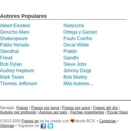
Autores Populares
Albert Einstein
Nietzsche
Groucho Marx
Ortega y Gasset
Shakespeare
Paulo Coelho
Pablo Neruda
Oscar Wilde
Stendhal
Platón
Freud
Gandhi
Bob Dylan
Steve Jobs
Audrey Hepburn
Johnny Depp
Mark Twain
Bob Marley
Thomas Jefferson
Más Autores...
Navegar:
Frases
|
Frases por tema
|
Frases por autor
|
Frases del día
|
Autores por profesión
|
Autores por país
|
Fechas importantes
|
Enviar frase
©2012-2026
Frases go
se ha creado con
desde BCN. •
Contactar
•
Sitemap
• Síguenos en