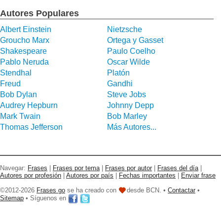
Autores Populares
Albert Einstein
Nietzsche
Groucho Marx
Ortega y Gasset
Shakespeare
Paulo Coelho
Pablo Neruda
Oscar Wilde
Stendhal
Platón
Freud
Gandhi
Bob Dylan
Steve Jobs
Audrey Hepburn
Johnny Depp
Mark Twain
Bob Marley
Thomas Jefferson
Más Autores...
Navegar:
Frases
|
Frases por tema
|
Frases por autor
|
Frases del día
|
Autores por profesión
|
Autores por país
|
Fechas importantes
|
Enviar frase
©2012-2026
Frases go
se ha creado con
desde BCN. •
Contactar
•
Sitemap
• Síguenos en