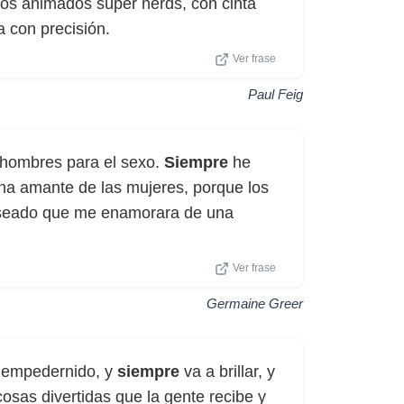
jos animados súper nerds, con cinta
a con precisión.
Ver frase
Paul Feig
 hombres para el sexo.
Siempre
he
na amante de las mujeres, porque los
eado que me enamorara de una
Ver frase
Germaine Greer
y empedernido, y
siempre
va a brillar, y
osas divertidas que la gente recibe y