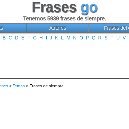
Frases
go
Tenemos 5939
frases de siempre
.
as
Autores
Frases del 
B
C
D
E
F
G
H
I
J
K
L
M
N
O
P
Q
R
S
T
U
V
ases
>
Temas
> Frases de siempre