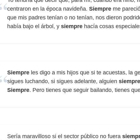
Yo tendría que decir que, para mí, cuando era niño,
centraron en la época navideña.
Siempre
me pareció 
que mis padres tenían o no tenían, nos dieron pod
había bajo el árbol, y
siempre
hacía cosas especiales
Siempre
les digo a mis hijos que si te acuestas, la g
sigues luchando, si sigues adelante, alguien
siempr
Siempre
. Pero tienes que seguir bailando, tienes q
Sería maravilloso si el sector público no fuera
siemp