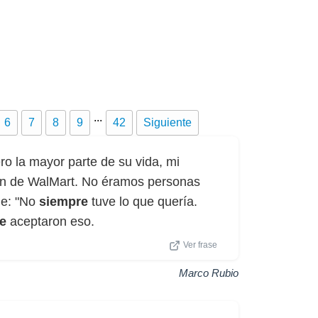
...
6
7
8
9
42
Siguiente
o la mayor parte de su vida, mi
cén de WalMart. No éramos personas
je: "No
siempre
tuve lo que quería.
e
aceptaron eso.
Ver frase
Marco Rubio