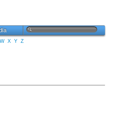
día
W
X
Y
Z