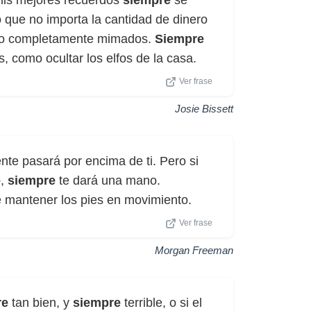
 mis mejores recuerdos
siempre
se
que no importa la cantidad de dinero
rido completamente mimados.
Siempre
, como ocultar los elfos de la casa.
Ver frase
Josie Bissett
ente pasará por encima de ti. Pero si
e
,
siempre
te dará una mano.
ue mantener los pies en movimiento.
Ver frase
Morgan Freeman
re
tan bien, y
siempre
terrible, o si el