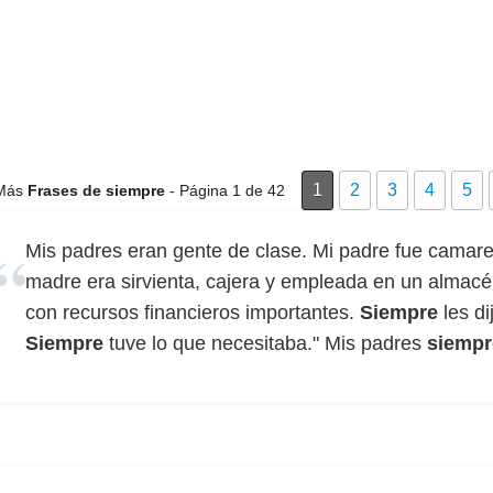
1
2
3
4
5
Más
Frases de siempre
- Página 1 de 42
Mis padres eran gente de clase. Mi padre fue camarer
madre era sirvienta, cajera y empleada en un alma
con recursos financieros importantes.
Siempre
les di
Siempre
tuve lo que necesitaba." Mis padres
siempr