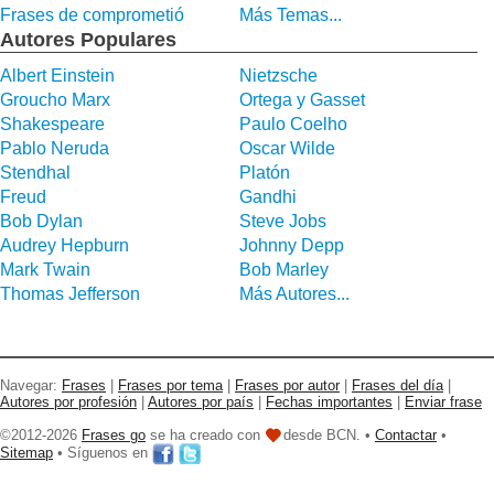
Frases de comprometió
Más Temas...
Autores Populares
Albert Einstein
Nietzsche
Groucho Marx
Ortega y Gasset
Shakespeare
Paulo Coelho
Pablo Neruda
Oscar Wilde
Stendhal
Platón
Freud
Gandhi
Bob Dylan
Steve Jobs
Audrey Hepburn
Johnny Depp
Mark Twain
Bob Marley
Thomas Jefferson
Más Autores...
Navegar:
Frases
|
Frases por tema
|
Frases por autor
|
Frases del día
|
Autores por profesión
|
Autores por país
|
Fechas importantes
|
Enviar frase
©2012-2026
Frases go
se ha creado con
desde BCN. •
Contactar
•
Sitemap
• Síguenos en