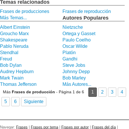
Temas relacionados
Frases de producciones
Frases de reproducción
Autores Populares
Más Temas...
Albert Einstein
Nietzsche
Groucho Marx
Ortega y Gasset
Shakespeare
Paulo Coelho
Pablo Neruda
Oscar Wilde
Stendhal
Platón
Freud
Gandhi
Bob Dylan
Steve Jobs
Audrey Hepburn
Johnny Depp
Mark Twain
Bob Marley
Thomas Jefferson
Más Autores...
Más
Frases de producción
- Página 1 de 6
1
2
3
4
5
6
Siguiente
Navegar:
Frases
|
Frases por tema
|
Frases por autor
|
Frases del día
|