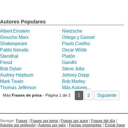
Autores Populares
Albert Einstein
Nietzsche
Groucho Marx
Ortega y Gasset
Shakespeare
Paulo Coelho
Pablo Neruda
Oscar Wilde
Stendhal
Platón
Freud
Gandhi
Bob Dylan
Steve Jobs
Audrey Hepburn
Johnny Depp
Mark Twain
Bob Marley
Thomas Jefferson
Más Autores...
Más
Frases de prisa
- Página 1 de 2
1
2
Siguiente
Navegar:
Frases
|
Frases por tema
|
Frases por autor
|
Frases del día
|
Autores por profesión
|
Autores por país
|
Fechas importantes
|
Enviar frase