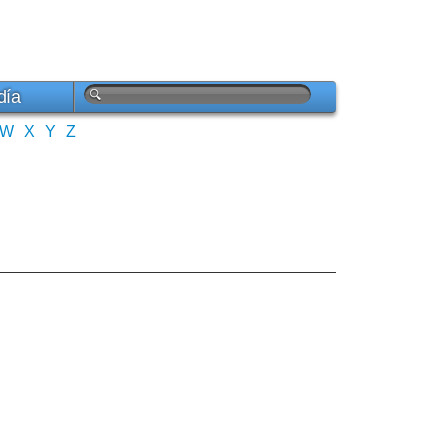
día
W
X
Y
Z