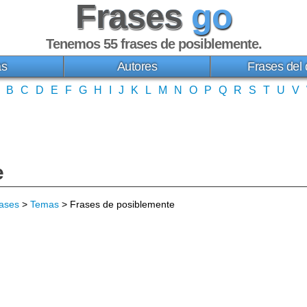
Frases
go
Tenemos 55
frases de posiblemente
.
as
Autores
Frases del 
B
C
D
E
F
G
H
I
J
K
L
M
N
O
P
Q
R
S
T
U
V
e
ases
>
Temas
> Frases de posiblemente