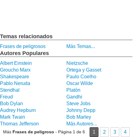
Temas relacionados
Frases de peligrosos
Más Temas...
Autores Populares
Albert Einstein
Nietzsche
Groucho Marx
Ortega y Gasset
Shakespeare
Paulo Coelho
Pablo Neruda
Oscar Wilde
Stendhal
Platón
Freud
Gandhi
Bob Dylan
Steve Jobs
Audrey Hepburn
Johnny Depp
Mark Twain
Bob Marley
Thomas Jefferson
Más Autores...
Más
Frases de peligroso
- Página 1 de 6
1
2
3
4