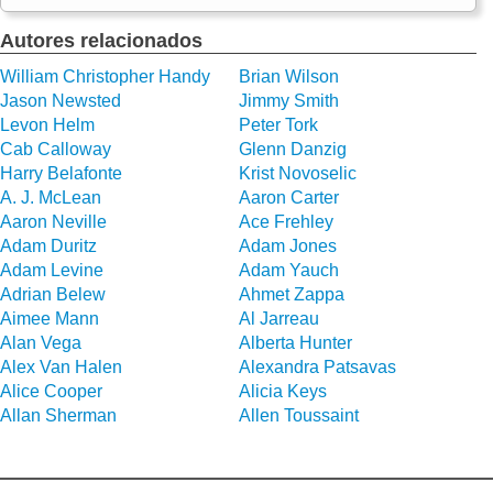
Autores relacionados
William Christopher Handy
Brian Wilson
Jason Newsted
Jimmy Smith
Levon Helm
Peter Tork
Cab Calloway
Glenn Danzig
Harry Belafonte
Krist Novoselic
A. J. McLean
Aaron Carter
Aaron Neville
Ace Frehley
Adam Duritz
Adam Jones
Adam Levine
Adam Yauch
Adrian Belew
Ahmet Zappa
Aimee Mann
Al Jarreau
Alan Vega
Alberta Hunter
Alex Van Halen
Alexandra Patsavas
Alice Cooper
Alicia Keys
Allan Sherman
Allen Toussaint