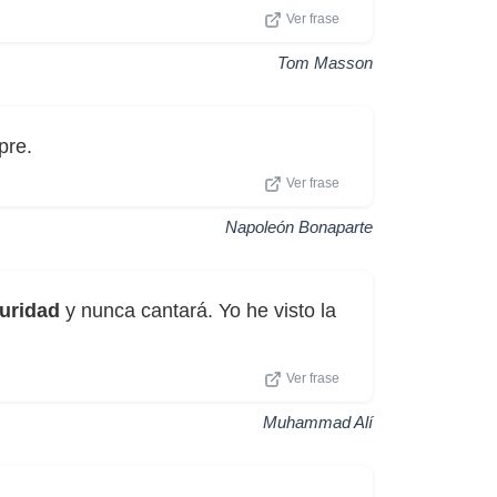
Ver frase
Tom Masson
pre.
Ver frase
Napoleón Bonaparte
uridad
y nunca cantará. Yo he visto la
Ver frase
Muhammad Alí