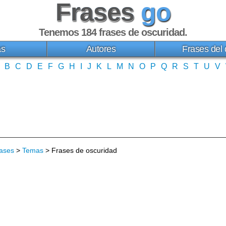
Frases
go
Tenemos 184
frases de oscuridad
.
as
Autores
Frases del 
B
C
D
E
F
G
H
I
J
K
L
M
N
O
P
Q
R
S
T
U
V
ases
>
Temas
> Frases de oscuridad