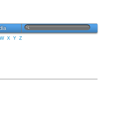
día
W
X
Y
Z