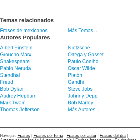
Temas relacionados
Frases de mexicanos
Más Temas...
Autores Populares
Albert Einstein
Nietzsche
Groucho Marx
Ortega y Gasset
Shakespeare
Paulo Coelho
Pablo Neruda
Oscar Wilde
Stendhal
Platón
Freud
Gandhi
Bob Dylan
Steve Jobs
Audrey Hepburn
Johnny Depp
Mark Twain
Bob Marley
Thomas Jefferson
Más Autores...
Navegar:
Frases
|
Frases por tema
|
Frases por autor
|
Frases del día
|