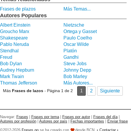
Frases de plazos
Más Temas...
Autores Populares
Albert Einstein
Nietzsche
Groucho Marx
Ortega y Gasset
Shakespeare
Paulo Coelho
Pablo Neruda
Oscar Wilde
Stendhal
Platón
Freud
Gandhi
Bob Dylan
Steve Jobs
Audrey Hepburn
Johnny Depp
Mark Twain
Bob Marley
Thomas Jefferson
Más Autores...
Más
Frases de lazos
- Página 1 de 2
1
2
Siguiente
Navegar:
Frases
|
Frases por tema
|
Frases por autor
|
Frases del día
|
Autores por profesión
|
Autores por país
|
Fechas importantes
|
Enviar frase
©2012-2026
Frases go
se ha creado con
desde BCN. •
Contactar
•