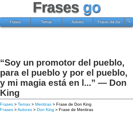
Frases
go
Frases
Temas
Autores
Frases del día
“Soy un promotor del pueblo,
para el pueblo y por el pueblo,
y mi magia está en l...” — Don
King
Frases
>
Temas
>
Mentiras
> Frase de Don King
Frases
>
Autores
>
Don King
> Frase de Mentiras