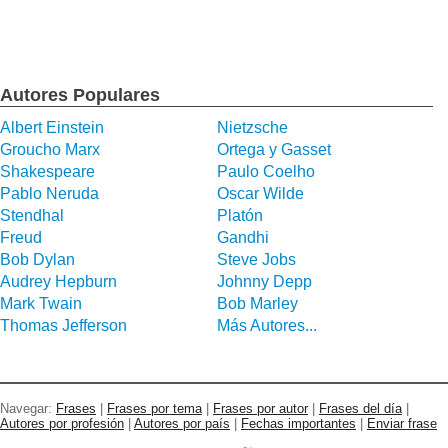
Autores Populares
Albert Einstein
Nietzsche
Groucho Marx
Ortega y Gasset
Shakespeare
Paulo Coelho
Pablo Neruda
Oscar Wilde
Stendhal
Platón
Freud
Gandhi
Bob Dylan
Steve Jobs
Audrey Hepburn
Johnny Depp
Mark Twain
Bob Marley
Thomas Jefferson
Más Autores...
Navegar:
Frases
|
Frases por tema
|
Frases por autor
|
Frases del día
|
Autores por profesión
|
Autores por país
|
Fechas importantes
|
Enviar frase