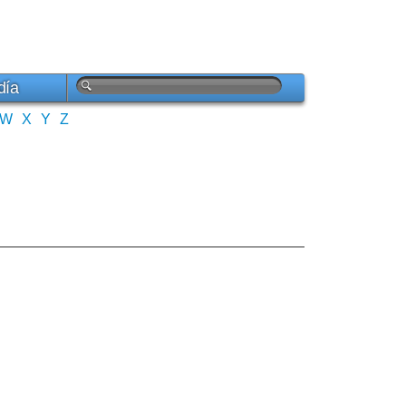
día
W
X
Y
Z