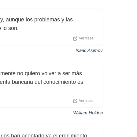
y, aunque los problemas y las
 lo son.
Ver frase
Isaac Asimov
tamente no quiero volver a ser más
uenta bancaria del conocimiento es
Ver frase
William Holden
arios han aceptado ya el crecimiento