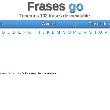
Frases
go
Tenemos 102
frases de inevitable
.
as
Autores
Frases del 
B
C
D
E
F
G
H
I
J
K
L
M
N
O
P
Q
R
S
T
U
V
ases
>
Temas
> Frases de inevitable