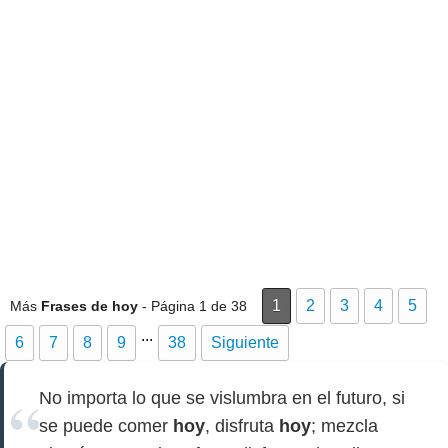
1
2
3
4
5
Más
Frases de hoy
- Página 1 de 38
...
6
7
8
9
38
Siguiente
No importa lo que se vislumbra en el futuro, si
se puede comer
hoy
, disfruta
hoy
; mezcla