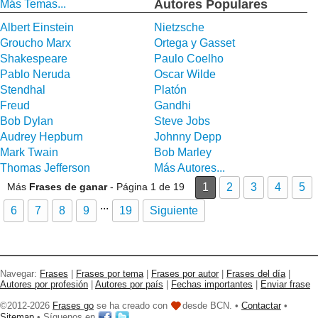
Autores Populares
Más Temas...
Albert Einstein
Nietzsche
Groucho Marx
Ortega y Gasset
Shakespeare
Paulo Coelho
Pablo Neruda
Oscar Wilde
Stendhal
Platón
Freud
Gandhi
Bob Dylan
Steve Jobs
Audrey Hepburn
Johnny Depp
Mark Twain
Bob Marley
Thomas Jefferson
Más Autores...
Más
Frases de ganar
- Página 1 de 19
1
2
3
4
5
...
6
7
8
9
19
Siguiente
Navegar:
Frases
|
Frases por tema
|
Frases por autor
|
Frases del día
|
Autores por profesión
|
Autores por país
|
Fechas importantes
|
Enviar frase
©2012-2026
Frases go
se ha creado con
desde BCN. •
Contactar
•
Sitemap
• Síguenos en