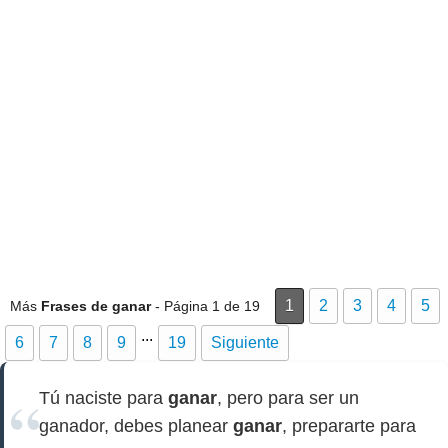
1
2
3
4
5
Más
Frases de ganar
- Página 1 de 19
...
6
7
8
9
19
Siguiente
Tú naciste para
ganar
, pero para ser un
ganador, debes planear
ganar
, prepararte para