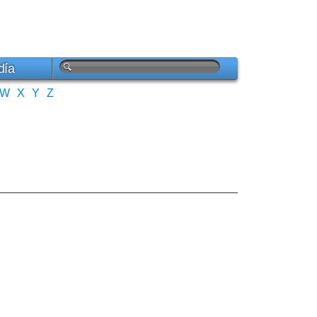
día
W
X
Y
Z