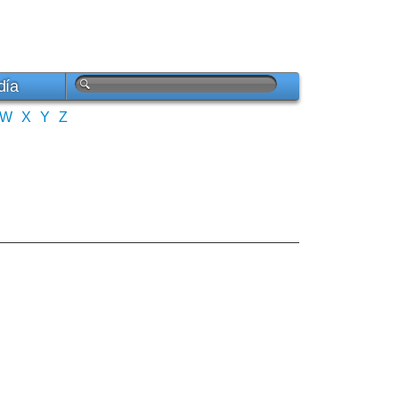
día
W
X
Y
Z