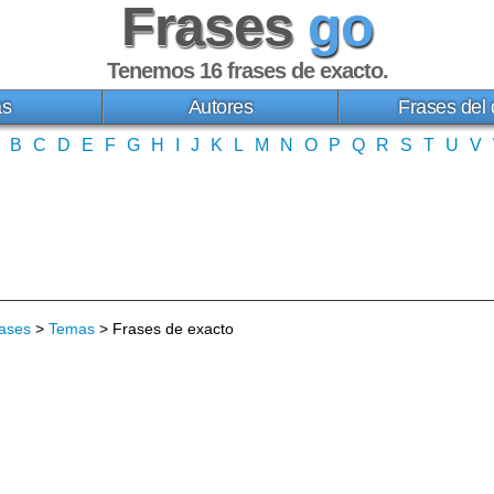
Frases
go
Tenemos 16
frases de exacto
.
as
Autores
Frases del 
B
C
D
E
F
G
H
I
J
K
L
M
N
O
P
Q
R
S
T
U
V
ases
>
Temas
> Frases de exacto