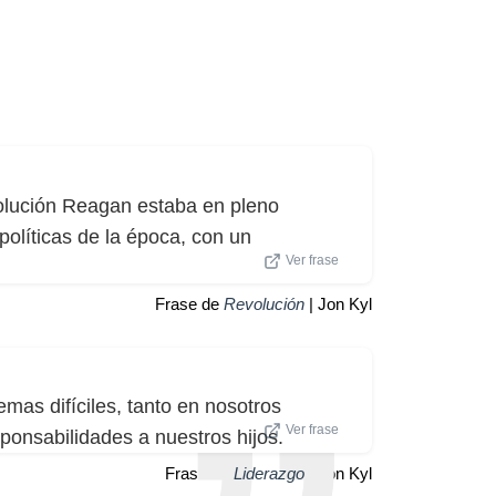
volución Reagan estaba en pleno
políticas de la época, con un
Ver frase
Frase de
Revolución
| Jon Kyl
emas difíciles, tanto en nosotros
Ver frase
onsabilidades a nuestros hijos.
Frase de
Liderazgo
| Jon Kyl