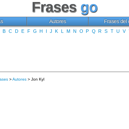
Frases
go
as
Autores
Frases del 
B
C
D
E
F
G
H
I
J
K
L
M
N
O
P
Q
R
S
T
U
V
ases
>
Autores
> Jon Kyl