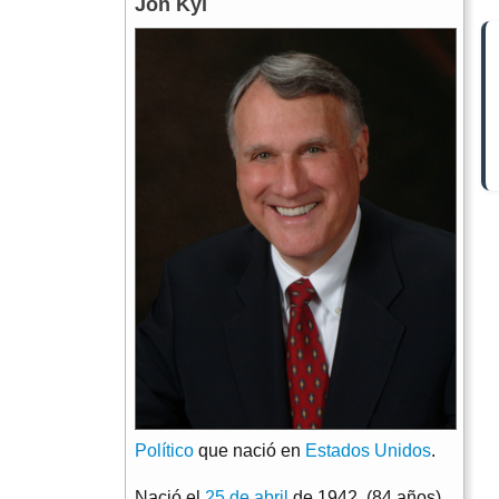
Jon Kyl
Político
que nació en
Estados Unidos
.
Nació el
25 de abril
de 1942. (84 años)