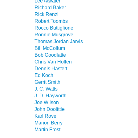
Lee Atwater
Richard Baker
Rick Renzi
Robert Toombs
Rocco Buttiglione
Ronnie Musgrove
Thomas Jordan Jarvis
Bill McCollum
Bob Goodlatte
Chris Van Hollen
Dennis Hastert
Ed Koch
Gerrit Smith
J. C. Watts
J. D. Hayworth
Joe Wilson
John Doolittle
Karl Rove
Marion Berry
Martin Frost