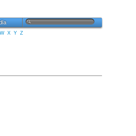
día
W
X
Y
Z