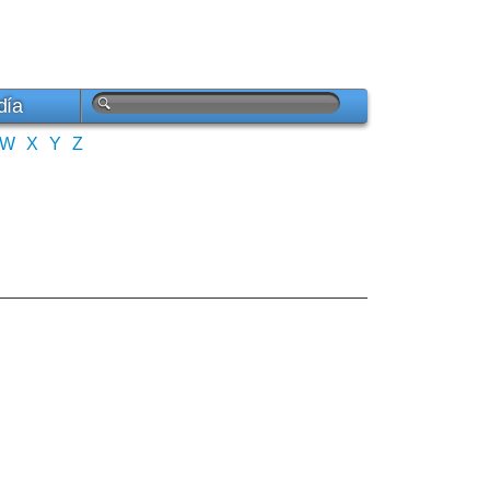
día
W
X
Y
Z