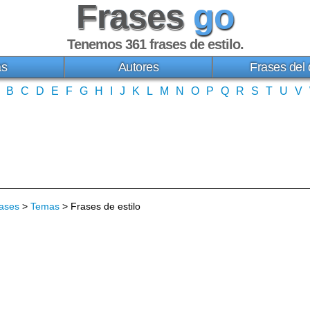
Frases
go
Tenemos 361
frases de estilo
.
as
Autores
Frases del 
B
C
D
E
F
G
H
I
J
K
L
M
N
O
P
Q
R
S
T
U
V
ases
>
Temas
> Frases de estilo