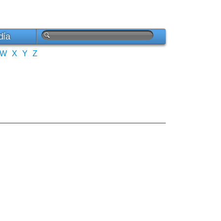
día
W
X
Y
Z