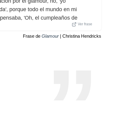
ción por el glamour, no, 'yo
ida', porque todo el mundo en mi
o pensaba, 'Oh, el cumpleaños de
Ver frase
Frase de
Glamour
| Christina Hendricks