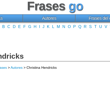
Frases
go
as
Autores
Frases del 
B
C
D
E
F
G
H
I
J
K
L
M
N
O
P
Q
R
S
T
U
V
ndricks
ases
>
Autores
> Christina Hendricks