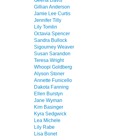
Geena Davis
Gillian Anderson
Jamie Lee Curtis
Jennifer Tilly
Lily Tomlin
Octavia Spencer
Sandra Bullock
Sigourney Weaver
Susan Sarandon
Teresa Wright
Whoopi Goldberg
Alyson Stoner
Annette Funicello
Dakota Fanning
Ellen Burstyn
Jane Wyman
Kim Basinger
Kyra Sedgwick
Lea Michele
Lily Rabe
Lisa Bonet