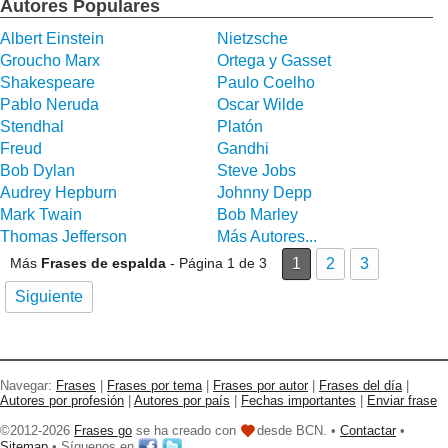
Autores Populares
Albert Einstein
Nietzsche
Groucho Marx
Ortega y Gasset
Shakespeare
Paulo Coelho
Pablo Neruda
Oscar Wilde
Stendhal
Platón
Freud
Gandhi
Bob Dylan
Steve Jobs
Audrey Hepburn
Johnny Depp
Mark Twain
Bob Marley
Thomas Jefferson
Más Autores...
Más
Frases de espalda
- Página 1 de 3
1
2
3
Siguiente
Navegar:
Frases
|
Frases por tema
|
Frases por autor
|
Frases del día
|
Autores por profesión
|
Autores por país
|
Fechas importantes
|
Enviar frase
©2012-2026
Frases go
se ha creado con
desde BCN. •
Contactar
•
Sitemap
• Síguenos en