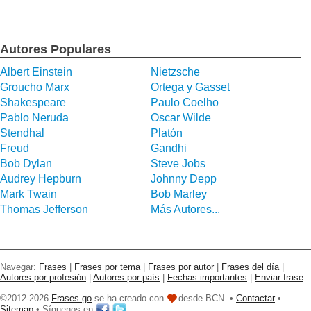
Autores Populares
Albert Einstein
Nietzsche
Groucho Marx
Ortega y Gasset
Shakespeare
Paulo Coelho
Pablo Neruda
Oscar Wilde
Stendhal
Platón
Freud
Gandhi
Bob Dylan
Steve Jobs
Audrey Hepburn
Johnny Depp
Mark Twain
Bob Marley
Thomas Jefferson
Más Autores...
Navegar:
Frases
|
Frases por tema
|
Frases por autor
|
Frases del día
|
Autores por profesión
|
Autores por país
|
Fechas importantes
|
Enviar frase
©2012-2026
Frases go
se ha creado con
desde BCN. •
Contactar
•
Sitemap
• Síguenos en