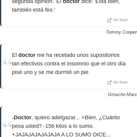
segunda opinión.' El
doctor
dice: 'Está bien,
también está feo.'
Ver frase
Tommy Cooper
El
doctor
me ha recetado unos supositorios
tan efectivos contra el insomnio que el otro día
pisé uno y se me durmió un pie.
Ver frase
Groucho Marx
-
Doctor
, quiero adelgazar... +Bien, ¿Cuánto
pesa usted? -156 kilos a lo sumo.
+JAJAJAJAJAJAJA A LO SUMO DICE...