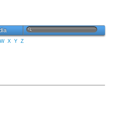
día
W
X
Y
Z