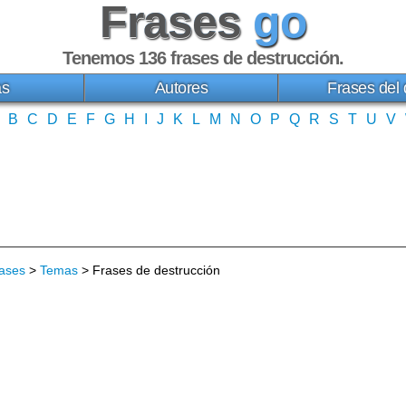
Frases
go
Tenemos 136
frases de destrucción
.
as
Autores
Frases del 
B
C
D
E
F
G
H
I
J
K
L
M
N
O
P
Q
R
S
T
U
V
ases
>
Temas
> Frases de destrucción