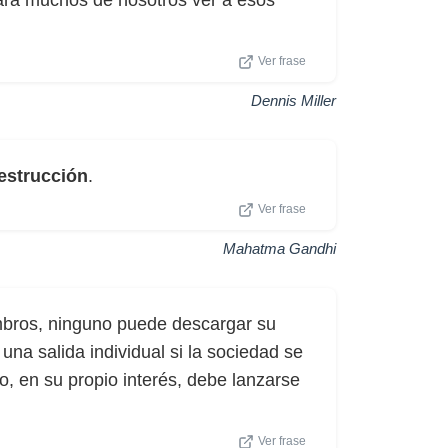
ara muchos de nosotros ver a esos
Ver frase
Dennis Miller
estrucción
.
Ver frase
Mahatma Gandhi
mbros, ninguno puede descargar su
na salida individual si la sociedad se
no, en su propio interés, debe lanzarse
Ver frase