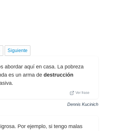
5
Siguiente
 abordar aquí en casa. La pobreza
enda es un arma de
destrucción
siva.
Ver frase
Dennis Kucinich
ligrosa. Por ejemplo, si tengo malas