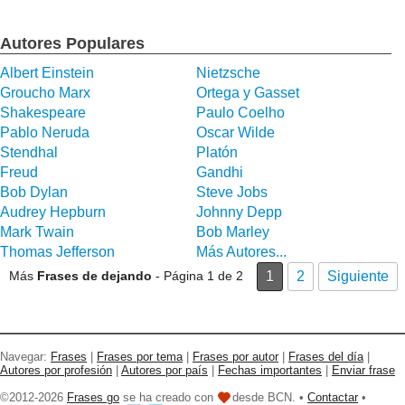
Autores Populares
Albert Einstein
Nietzsche
Groucho Marx
Ortega y Gasset
Shakespeare
Paulo Coelho
Pablo Neruda
Oscar Wilde
Stendhal
Platón
Freud
Gandhi
Bob Dylan
Steve Jobs
Audrey Hepburn
Johnny Depp
Mark Twain
Bob Marley
Thomas Jefferson
Más Autores...
Más
Frases de dejando
- Página 1 de 2
1
2
Siguiente
Navegar:
Frases
|
Frases por tema
|
Frases por autor
|
Frases del día
|
Autores por profesión
|
Autores por país
|
Fechas importantes
|
Enviar frase
©2012-2026
Frases go
se ha creado con
desde BCN. •
Contactar
•